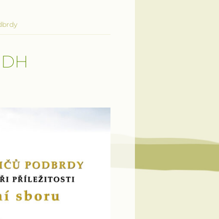
dbrdy
SDH