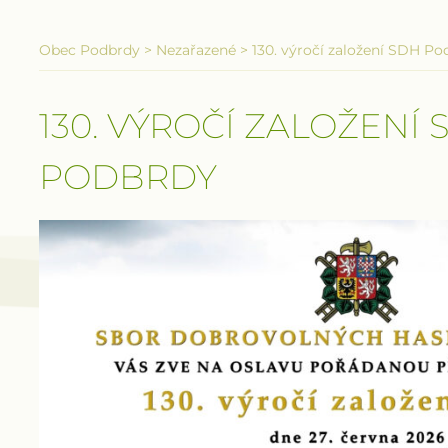
Obec Podbrdy
>
Nezařazené
>
130. výročí založení SDH Po
130. VÝROČÍ ZALOŽENÍ 
PODBRDY