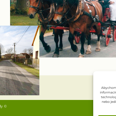
Abychom p
informacím
technolog
nebo jed
dy ©