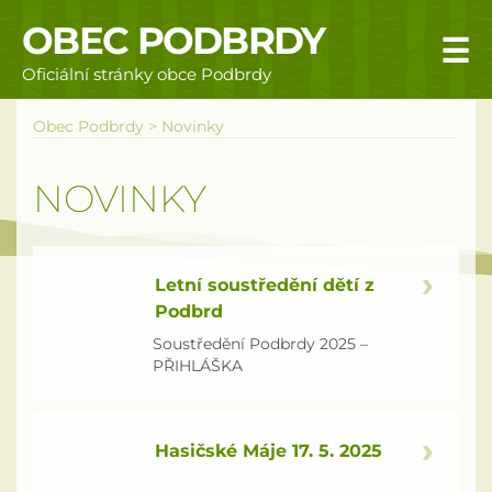
OBEC PODBRDY
☰
Oficiální stránky obce Podbrdy
Úvodní stránka
Obec Podbrdy
>
Novinky
Obecní úřad
NOVINKY
Povinné informace
Rizika a nebezpečí
Letní soustředění dětí z
Podbrd
Úřední deska
Soustředění Podbrdy 2025 –
PŘIHLÁŠKA
Územní plán obce Podbrdy
Vyhlášky obce
Hasičské Máje 17. 5. 2025
Galerie