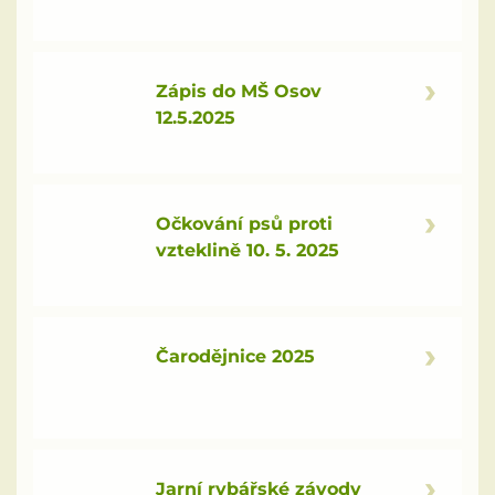
Odpadové hospodářství
Zápis do MŠ Osov
Zajímavosti z okolí
12.5.2025
Rybářský spolek
Informační zpravodaj PID
Očkování psů proti
vzteklině 10. 5. 2025
Zápisy z pracovních porad zastupitelstva
Výroční zpráva podle zákona č. 106/1999Sb.
Čarodějnice 2025
Knihovna
SDH Podbrdy
Kronika obce
Jarní rybářské závody