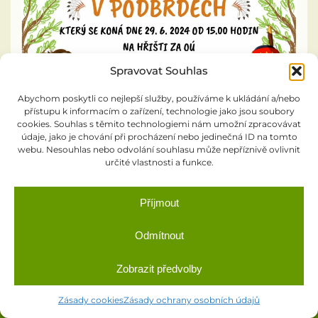
Odpadové hospodářství
Zajímavosti z okolí
Spravovat Souhlas
Rybářský spolek
Abychom poskytli co nejlepší služby, používáme k ukládání a/nebo
přístupu k informacím o zařízení, technologie jako jsou soubory
cookies. Souhlas s těmito technologiemi nám umožní zpracovávat
Informační zpravodaj PID
údaje, jako je chování při procházení nebo jedinečná ID na tomto
webu. Nesouhlas nebo odvolání souhlasu může nepříznivě ovlivnit
určité vlastnosti a funkce.
Zápisy z pracovních porad zastupitelstva
Oficiální webové stránky obce Podbrdy ©
Výroční zpráva podle zákona č. 106/1999Sb.
Příjmout
Odmítnout
Knihovna
Zobrazit předvolby
SDH Podbrdy
Zásady cookies
Zásady ochrany osobních údajů
Kronika obce