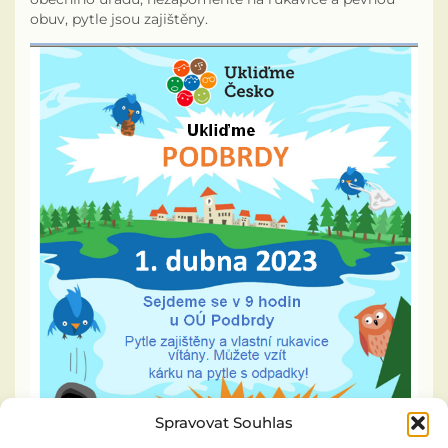
obuv, pytle jsou zajištěny.
Odpadové hospodářství
Zajímavosti z okolí
Rybářský spolek
Informační zpravodaj PID
Zápisy z pracovních porad zastupitelstva
Výroční zpráva podle zákona č. 106/1999Sb.
Knihovna
SDH Podbrdy
Spravovat Souhlas
Kronika obce