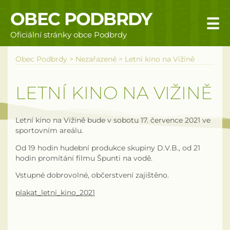
OBEC PODBRDY
☰
Oficiální stránky obce Podbrdy
Úvodní stránka
Obec Podbrdy
>
Nezařazené
>
Letní kino na Vižině
Obecní úřad
LETNÍ KINO NA VIŽINĚ
Povinné informace
Letní kino na Vižině bude v sobotu 17. července 2021 ve
Rizika a nebezpečí
sportovním areálu.
Od 19 hodin hudební produkce skupiny D.V.B., od 21
Úřední deska
hodin promítání filmu Špunti na vodě.
Vstupné dobrovolné, občerstvení zajištěno.
Územní plán obce Podbrdy
plakat_letni_kino_2021
Vyhlášky obce
Galerie