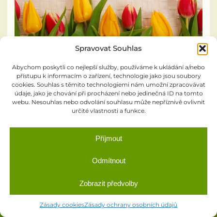
Odpadové hospodářství
Zajímavosti z okolí
Spravovat Souhlas
Rybářský spolek
Abychom poskytli co nejlepší služby, používáme k ukládání a/nebo
přístupu k informacím o zařízení, technologie jako jsou soubory
cookies. Souhlas s těmito technologiemi nám umožní zpracovávat
Informační zpravodaj PID
údaje, jako je chování při procházení nebo jedinečná ID na tomto
webu. Nesouhlas nebo odvolání souhlasu může nepříznivě ovlivnit
určité vlastnosti a funkce.
Oficiální webové stránky obce Podbrdy ©
Zápisy z pracovních porad zastupitelstva
Výroční zpráva podle zákona č. 106/1999Sb.
Příjmout
Odmítnout
Knihovna
Zobrazit předvolby
SDH Podbrdy
Zásady cookies
Zásady ochrany osobních údajů
Kronika obce