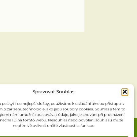
Spravovat Souhlas
oskytli co nejlepší služby, používáme k ukládání a/nebo přístupu k
 o zařízení, technologie jako jsou soubory cookies. Souhlas s těmito
iemi nám umožní zpracovávat údaje, jako je chování při procházení
inečná ID na tomto webu. Nesouhlas nebo odvolání souhlasu může
nepříznivě ovlivnit určité vlastnosti a funkce.