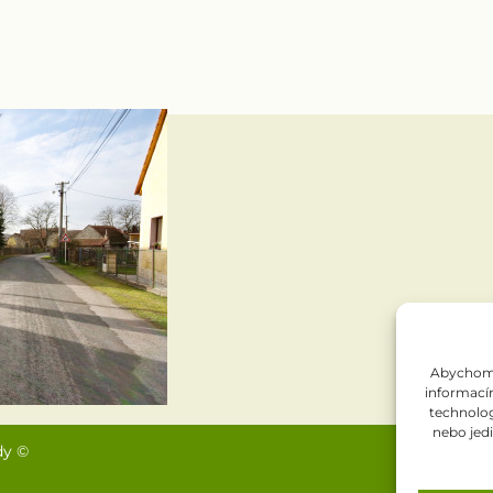
Abychom p
informacím
technolog
nebo jed
dy ©