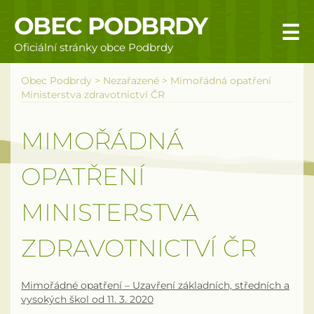
OBEC PODBRDY
☰
Oficiální stránky obce Podbrdy
Úvodní stránka
Obec Podbrdy
>
Nezařazené
>
Mimořádná opatření
Ministerstva zdravotnictví ČR
Obecní úřad
MIMOŘÁDNÁ
Povinné informace
OPATŘENÍ
Rizika a nebezpečí
MINISTERSTVA
Úřední deska
ZDRAVOTNICTVÍ ČR
Územní plán obce Podbrdy
Vyhlášky obce
Mimořádné opatření – Uzavření základních, středních a
vysokých škol od 11. 3. 2020
Galerie