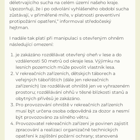
déletrvajícího sucha na celém území našeho kraje.
Upozorňuji, že i po odvolání vyhlášeného období sucha
Odpadové hospodářství
zůstávají, v přiměřené míře, v platnosti preventivní
protipožární opatření,“ informoval středočeský
hejtman.
Zajímavosti z okolí
I nadále tak platí při manipulaci s otevřeným ohněm
Rybářský spolek
následující omezení:
je zakázáno rozdělávat otevřený oheň v lese a do
Informační zpravodaj PID
vzdálenosti 50 metrů od okraje lesa. Výjimku na
lesních pozemcích může povolit vlastník lesa.
V rekreačních zařízeních, dětských táborech a
Zápisy z pracovních porad zastupitelstva
veřejných tábořištích (dále jen rekreačních
zařízeních) lze rozdělávat ohniště jen ve vyhrazeném
Výroční zpráva podle zákona č. 106/1999Sb.
prostoru; rozdělávání ohňů v těsné blízkosti stanů a
obytných přívěsů je zakázáno.
Knihovna
Pro provozování ohniště v rekreačních zařízeních
musí být určena osoba odpovědná za dozor a nesmí
být provozováno za silného větru.
SDH Podbrdy
Provozovatel rekreačních zařízení je povinen zajistit
zpracování a realizaci organizačně technických
Kronika obce
opatření k zajištění požární ochrany; stanovená