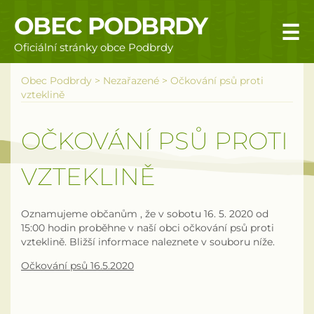
OBEC PODBRDY
☰
Oficiální stránky obce Podbrdy
Úvodní stránka
Obec Podbrdy
>
Nezařazené
>
Očkování psů proti
vzteklině
Obecní úřad
OČKOVÁNÍ PSŮ PROTI
Povinné informace
VZTEKLINĚ
Rizika a nebezpečí
Úřední deska
Oznamujeme občanům , že v sobotu 16. 5. 2020 od
15:00 hodin proběhne v naší obci očkování psů proti
Územní plán obce Podbrdy
vzteklině. Bližší informace naleznete v souboru níže.
Očkování psů 16.5.2020
Vyhlášky obce
Galerie