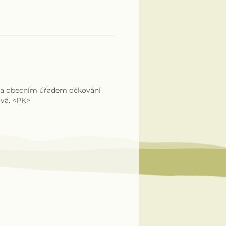
i za obecním úřadem očkování
ová. <PK>