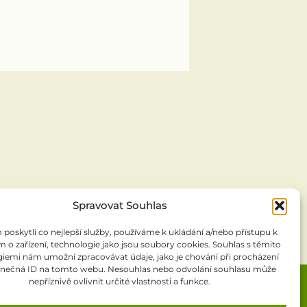
Spravovat Souhlas
oskytli co nejlepší služby, používáme k ukládání a/nebo přístupu k
 o zařízení, technologie jako jsou soubory cookies. Souhlas s těmito
iemi nám umožní zpracovávat údaje, jako je chování při procházení
inečná ID na tomto webu. Nesouhlas nebo odvolání souhlasu může
nepříznivě ovlivnit určité vlastnosti a funkce.