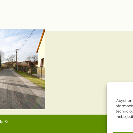
Abychom p
informacím
technolog
nebo jed
dy ©