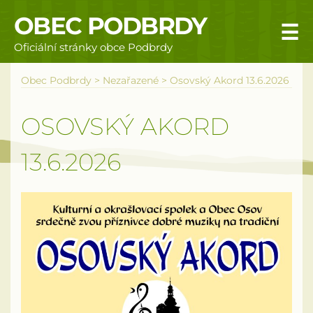
OBEC PODBRDY
☰
Oficiální stránky obce Podbrdy
Úvodní stránka
Obec Podbrdy
>
Nezařazené
>
Osovský Akord 13.6.2026
Obecní úřad
OSOVSKÝ AKORD
Povinné informace
13.6.2026
Rizika a nebezpečí
Úřední deska
Územní plán obce Podbrdy
Vyhlášky obce
Galerie