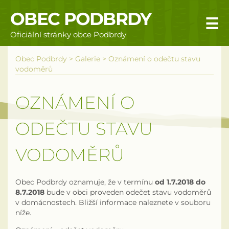
OBEC PODBRDY
☰
Oficiální stránky obce Podbrdy
Úvodní stránka
Obec Podbrdy
>
Galerie
>
Oznámení o odečtu stavu
vodoměrů
Obecní úřad
OZNÁMENÍ O
Povinné informace
ODEČTU STAVU
Rizika a nebezpečí
VODOMĚRŮ
Úřední deska
Územní plán obce Podbrdy
Obec Podbrdy oznamuje, že v termínu
od 1.7.2018 do
8.7.2018
bude v obci proveden odečet stavu vodoměrů
Vyhlášky obce
v domácnostech. Bližší informace naleznete v souboru
níže.
Galerie