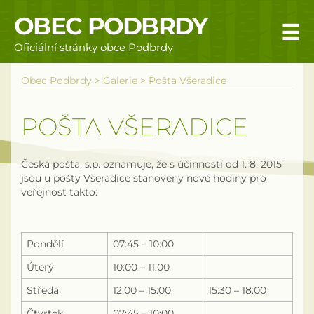
OBEC PODBRDY
☰
Oficiální stránky obce Podbrdy
Úvodní stránka
Obec Podbrdy
>
Galerie
>
Pošta Všeradice
Obecní úřad
POŠTA VŠERADICE
Povinné informace
Česká pošta, s.p. oznamuje, že s účinností od 1. 8. 2015
Rizika a nebezpečí
jsou u pošty Všeradice stanoveny nové hodiny pro
veřejnost takto:
Úřední deska
Územní plán obce Podbrdy
Pondělí
07:45 – 10:00
Úterý
10:00 – 11:00
Vyhlášky obce
Středa
12:00 – 15:00
15:30 – 18:00
Galerie
Čtvrtek
07:45 – 10:00