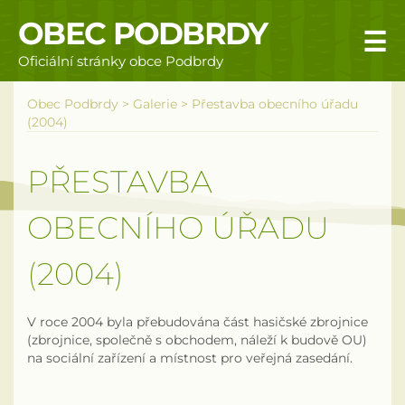
OBEC PODBRDY
☰
Oficiální stránky obce Podbrdy
Úvodní stránka
Obec Podbrdy
>
Galerie
>
Přestavba obecního úřadu
(2004)
Obecní úřad
PŘESTAVBA
Povinné informace
OBECNÍHO ÚŘADU
Rizika a nebezpečí
(2004)
Úřední deska
Územní plán obce Podbrdy
V roce 2004 byla přebudována část hasičské zbrojnice
(zbrojnice, společně s obchodem, náleží k budově OU)
Vyhlášky obce
na sociální zařízení a místnost pro veřejná zasedání.
Galerie