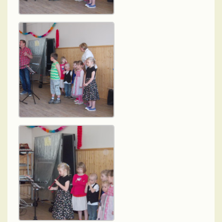
Odpadové hospodářství
Zajímavosti z okolí
Rybářský spolek
Informační zpravodaj PID
Zápisy z pracovních porad zastupitelstva
Výroční zpráva podle zákona č. 106/1999Sb.
Knihovna
SDH Podbrdy
Kronika obce