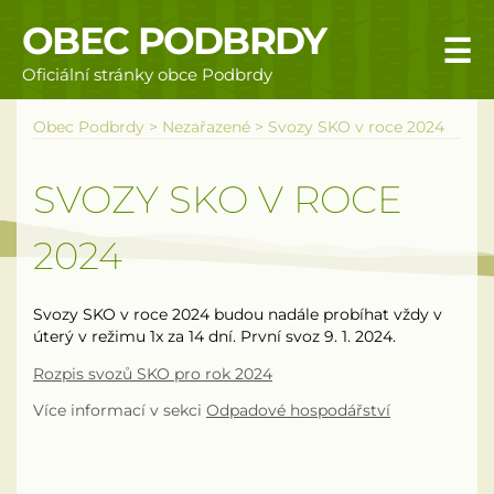
OBEC PODBRDY
☰
Oficiální stránky obce Podbrdy
Úvodní stránka
Obec Podbrdy
>
Nezařazené
>
Svozy SKO v roce 2024
Obecní úřad
SVOZY SKO V ROCE
Povinné informace
2024
Rizika a nebezpečí
Svozy SKO v roce 2024 budou nadále probíhat vždy v
Úřední deska
úterý v režimu 1x za 14 dní. První svoz 9. 1. 2024.
Rozpis svozů SKO pro rok 2024
Územní plán obce Podbrdy
Více informací v sekci
Odpadové hospodářství
Vyhlášky obce
Galerie