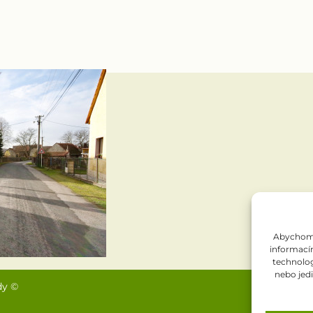
Abychom p
informacím
technolog
nebo jed
dy ©