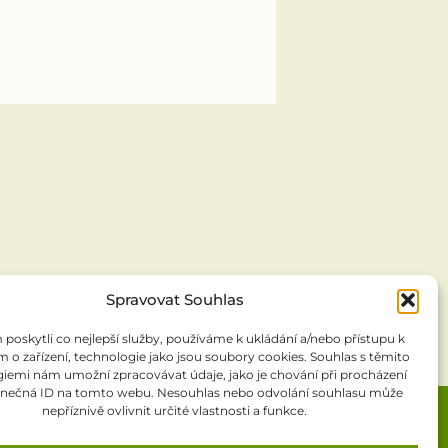
Spravovat Souhlas
oskytli co nejlepší služby, používáme k ukládání a/nebo přístupu k
 o zařízení, technologie jako jsou soubory cookies. Souhlas s těmito
iemi nám umožní zpracovávat údaje, jako je chování při procházení
inečná ID na tomto webu. Nesouhlas nebo odvolání souhlasu může
nepříznivě ovlivnit určité vlastnosti a funkce.