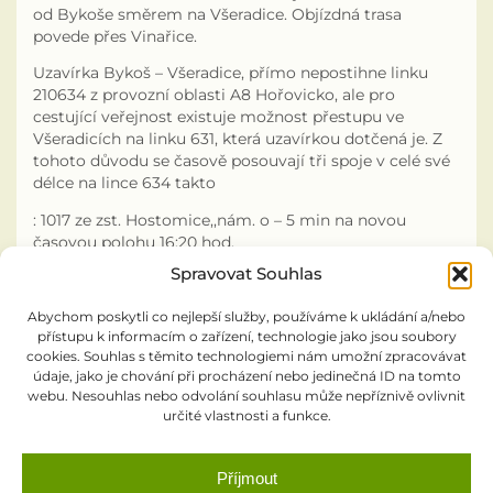
od Bykoše směrem na Všeradice. Objízdná trasa
povede přes Vinařice.
Odpadové hospodářství
Uzavírka Bykoš – Všeradice, přímo nepostihne linku
210634 z provozní oblasti A8 Hořovicko, ale pro
Zajímavosti z okolí
cestující veřejnost existuje možnost přestupu ve
Všeradicích na linku 631, která uzavírkou dotčená je. Z
Rybářský spolek
tohoto důvodu se časově posouvají tři spoje v celé své
délce na lince 634 takto
Informační zpravodaj PID
: 1017 ze zst. Hostomice,,nám. o – 5 min na novou
časovou polohu 16:20 hod,
Zápisy z pracovních porad zastupitelstva
Spravovat Souhlas
: 1010 ze zst. Všeradice o + 4 min na novou časovou
polohu 11:45 hod,
Výroční zpráva podle zákona č. 106/1999Sb.
Abychom poskytli co nejlepší služby, používáme k ukládání a/nebo
přístupu k informacím o zařízení, technologie jako jsou soubory
: 1014 za zst. Všeradice o + 3 min na novou časovou
cookies. Souhlas s těmito technologiemi nám umožní zpracovávat
polohu 14:47 hod,
Knihovna
údaje, jako je chování při procházení nebo jedinečná ID na tomto
webu. Nesouhlas nebo odvolání souhlasu může nepříznivě ovlivnit
trasa a zastávky na lince 634 beze změny
určité vlastnosti a funkce.
0070-25-vývěska Všeradice 634
SDH Podbrdy
L210634_250317_616999
Kronika obce
Příjmout