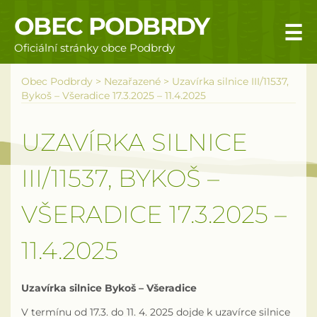
OBEC PODBRDY
☰
Oficiální stránky obce Podbrdy
Úvodní stránka
Obec Podbrdy
>
Nezařazené
>
Uzavírka silnice III/11537,
Bykoš – Všeradice 17.3.2025 – 11.4.2025
Obecní úřad
UZAVÍRKA SILNICE
Povinné informace
III/11537, BYKOŠ –
Rizika a nebezpečí
VŠERADICE 17.3.2025 –
Úřední deska
11.4.2025
Územní plán obce Podbrdy
Vyhlášky obce
Uzavírka silnice Bykoš – Všeradice
Galerie
V termínu od 17.3. do 11. 4. 2025 dojde k uzavírce silnice