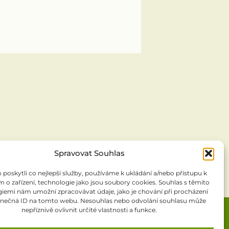
Spravovat Souhlas
oskytli co nejlepší služby, používáme k ukládání a/nebo přístupu k
 o zařízení, technologie jako jsou soubory cookies. Souhlas s těmito
iemi nám umožní zpracovávat údaje, jako je chování při procházení
inečná ID na tomto webu. Nesouhlas nebo odvolání souhlasu může
nepříznivě ovlivnit určité vlastnosti a funkce.