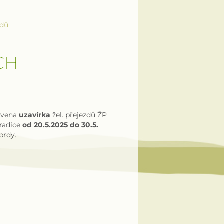
zdů
CH
novena
uzavírka
žel. přejezdů ŽP
eradice
od 20.5.2025 do 30.5.
brdy.