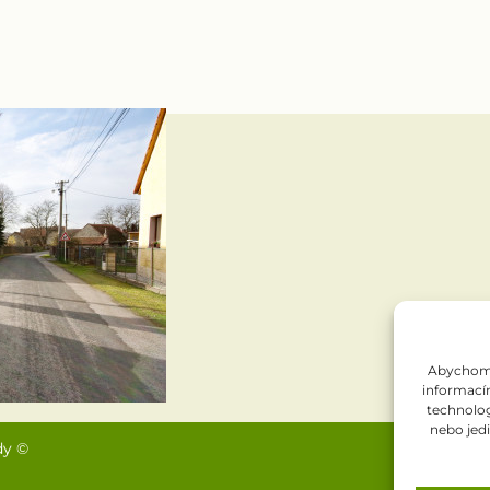
Abychom p
informacím
technolog
nebo jed
dy ©