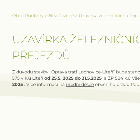
Obec Podbrdy
>
Nezařazené
>
Uzavírka železničních přeje
UZAVÍRKA ŽELEZNIČNÍ
PŘEJEZDŮ
Z důvodu stavby „Oprava trati Lochovice-Liteň“ bude sta
575 v k.ú Liteň
od 25.5. 2025 do 31.5.2025
a ŽP 584 k.ú Vš
2025
. Více informací na
úřední desce
obecního úřadu Pod