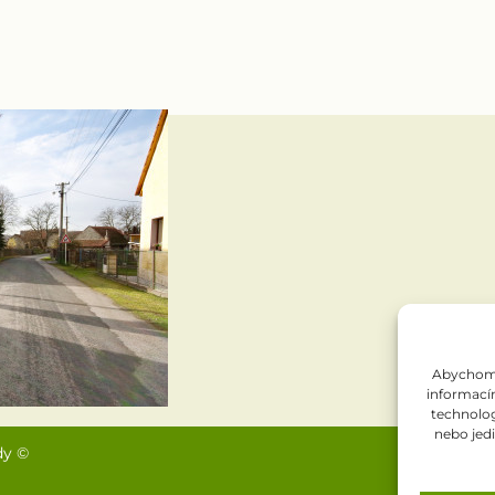
Abychom p
informacím
technolog
nebo jed
dy ©