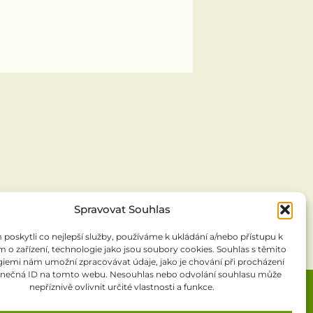
Spravovat Souhlas
oskytli co nejlepší služby, používáme k ukládání a/nebo přístupu k
 o zařízení, technologie jako jsou soubory cookies. Souhlas s těmito
iemi nám umožní zpracovávat údaje, jako je chování při procházení
inečná ID na tomto webu. Nesouhlas nebo odvolání souhlasu může
nepříznivě ovlivnit určité vlastnosti a funkce.