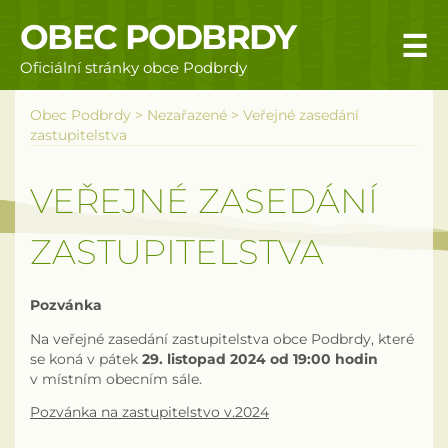
OBEC PODBRDY
☰
Oficiální stránky obce Podbrdy
Úvodní stránka
Obec Podbrdy
>
Nezařazené
>
Veřejné zasedání
zastupitelstva
Obecní úřad
VEŘEJNÉ ZASEDÁNÍ
Povinné informace
ZASTUPITELSTVA
Rizika a nebezpečí
Úřední deska
Pozvánka
Na veřejné zasedání zastupitelstva obce Podbrdy, které
Územní plán obce Podbrdy
se koná v pátek
29. listopad 2024 od 19:00 hodin
v místním obecním sále.
Vyhlášky obce
Pozvánka na zastupitelstvo v.2024
Galerie