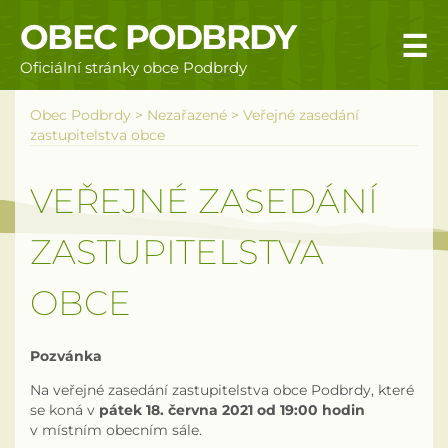
OBEC PODBRDY
☰
Oficiální stránky obce Podbrdy
Úvodní stránka
Obec Podbrdy
>
Nezařazené
>
Veřejné zasedání
zastupitelstva obce
Obecní úřad
VEŘEJNÉ ZASEDÁNÍ
Povinné informace
ZASTUPITELSTVA
Rizika a nebezpečí
OBCE
Úřední deska
Územní plán obce Podbrdy
Pozvánka
Na veřejné zasedání zastupitelstva obce Podbrdy, které
Vyhlášky obce
se koná v
pátek 18. června 2021 od 19:00 hodin
v místním obecním sále.
Galerie