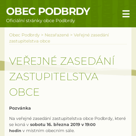
OBEC PODBRDY
☰
Oficiální stránky obce Podbrdy
Úvodní stránka
Obec Podbrdy
>
Nezařazené
>
Veřejné zasedání
zastupitelstva obce
Obecní úřad
VEŘEJNÉ ZASEDÁNÍ
Povinné informace
ZASTUPITELSTVA
Rizika a nebezpečí
OBCE
Úřední deska
Územní plán obce Podbrdy
Pozvánka
Na veřejné zasedání zastupitelstva obce Podbrdy, které
Vyhlášky obce
se koná v
sobotu 16. března 2019 v 19
:00
hodin
v místním obecním sále.
Galerie