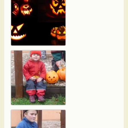
Odpadové hospodářství
Zajímavosti z okolí
Rybářský spolek
Informační zpravodaj PID
Zápisy z pracovních porad zastupitelstva
Výroční zpráva podle zákona č. 106/1999Sb.
Knihovna
SDH Podbrdy
Kronika obce