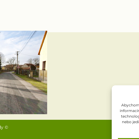
Abychom p
informacím
technolog
nebo jed
dy ©