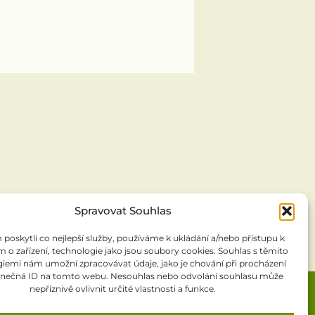
Spravovat Souhlas
oskytli co nejlepší služby, používáme k ukládání a/nebo přístupu k
 o zařízení, technologie jako jsou soubory cookies. Souhlas s těmito
iemi nám umožní zpracovávat údaje, jako je chování při procházení
inečná ID na tomto webu. Nesouhlas nebo odvolání souhlasu může
nepříznivě ovlivnit určité vlastnosti a funkce.