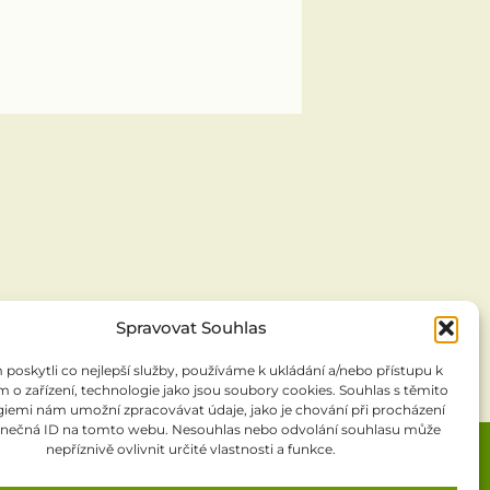
Spravovat Souhlas
oskytli co nejlepší služby, používáme k ukládání a/nebo přístupu k
 o zařízení, technologie jako jsou soubory cookies. Souhlas s těmito
iemi nám umožní zpracovávat údaje, jako je chování při procházení
inečná ID na tomto webu. Nesouhlas nebo odvolání souhlasu může
nepříznivě ovlivnit určité vlastnosti a funkce.