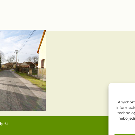
Abychom p
informacím
technolog
nebo jed
dy ©