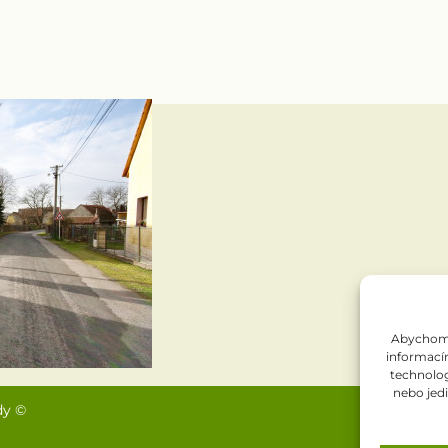
Abychom p
informacím
technolog
nebo jed
dy ©