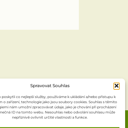
Spravovat Souhlas
oskytli co nejlepší služby, používáme k ukládání a/nebo přístupu k
 o zařízení, technologie jako jsou soubory cookies. Souhlas s těmito
iemi nám umožní zpracovávat údaje, jako je chování při procházení
inečná ID na tomto webu. Nesouhlas nebo odvolání souhlasu může
nepříznivě ovlivnit určité vlastnosti a funkce.