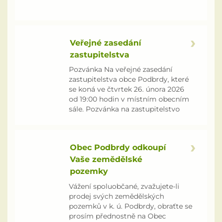
Odpadové hospodářství
Veřejné zasedání
Zajímavosti z okolí
zastupitelstva
Rybářský spolek
Pozvánka Na veřejné zasedání
zastupitelstva obce Podbrdy, které
se koná ve čtvrtek 26. února 2026
Informační zpravodaj PID
od 19:00 hodin v místním obecním
sále. Pozvánka na zastupitelstvo
Zápisy z pracovních porad zastupitelstva
Výroční zpráva podle zákona č. 106/1999Sb.
Obec Podbrdy odkoupí
Vaše zemědělské
Knihovna
pozemky
Vážení spoluobčané, zvažujete-li
SDH Podbrdy
prodej svých zemědělských
pozemků v k. ú. Podbrdy, obraťte se
Kronika obce
prosím přednostně na Obec