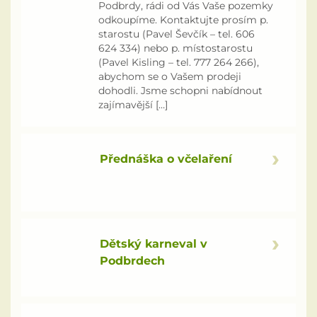
Podbrdy, rádi od Vás Vaše pozemky
odkoupíme. Kontaktujte prosím p.
Historie
starostu (Pavel Ševčík – tel. 606
624 334) nebo p. místostarostu
Kontakt
(Pavel Kisling – tel. 777 264 266),
abychom se o Vašem prodeji
dohodli. Jsme schopni nabídnout
zajímavější […]
Přednáška o včelaření
Dětský karneval v
Podbrdech