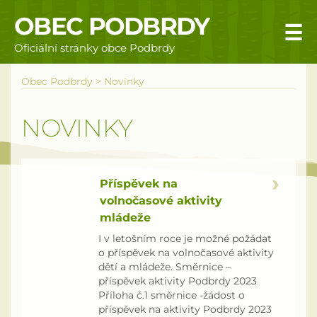
OBEC PODBRDY
☰
Oficiální stránky obce Podbrdy
Úvodní stránka
Obec Podbrdy
>
Novinky
Obecní úřad
NOVINKY
Povinné informace
Rizika a nebezpečí
Příspěvek na
volnočasové aktivity
Úřední deska
mládeže
I v letošním roce je možné požádat
Územní plán obce Podbrdy
o příspěvek na volnočasové aktivity
dětí a mládeže. Směrnice –
Vyhlášky obce
příspěvek aktivity Podbrdy 2023
Příloha č.1 směrnice -žádost o
příspěvek na aktivity Podbrdy 2023
Galerie