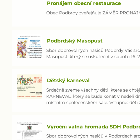
Pronájem obecní restaurace
Obec Podbrdy zveřejňuje ZÁMĚR PRONÁ
Podbrdský Masopust
Sbor dobrovolných hasičů Podbrdy Vás srd
Masopust, který se uskuteční v sobotu 16. 2.
Dětský karneval
Srdečně zveme všechny děti, které se chtěj
KARNEVAL, který se bude konat v neděli dne 
místním společenském sále. Vstupné: dě
Výroční valná hromada SDH Podbr
Sbor dobrovolných hasičů v Podbrdech srd