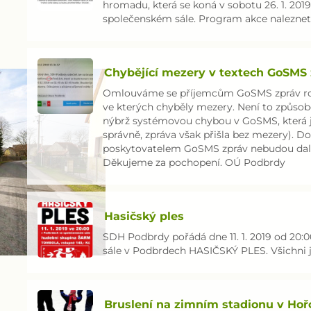
hromadu, která se koná v sobotu 26. 1. 201
společenském sále. Program akce naleznete
Chybějící mezery v textech GoSMS
Omlouváme se příjemcům GoSMS zpráv roz
ve kterých chyběly mezery. Není to způsobe
nýbrž systémovou chybou v GoSMS, která je
správně, zpráva však přišla bez mezery). 
poskytovatelem GoSMS zpráv nebudou další
Děkujeme za pochopení. OÚ Podbrdy
Hasičský ples
SDH Podbrdy pořádá dne 11. 1. 2019 od 20:
sále v Podbrdech HASIČSKÝ PLES. Všichni j
Bruslení na zimním stadionu v Hoř