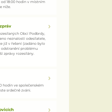
9 od 18:00 hodin v místním
 níže.
 zpráv
esílaných Obcí Podbrdy,
no neznalostí odesílatele,
 již v řešení (zadáno bylo
Do odstranění problému
 zprávy rozesílány.
00 hodin ve společenském
ste srdečně zváni.
ovicích